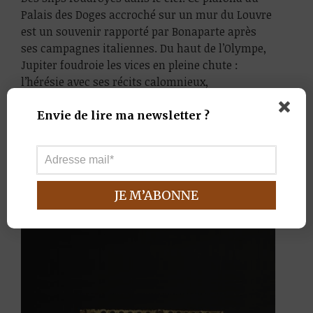
Palais des Doges accroché sur un mur du Louvre
est un souvenir rapporté par Bonaparte après
ses campagnes italiennes. Du haut de l’Olympe,
Jupiter foudroie les vices en pleine chute :
l’hérésie avec ses récits calomnieux,
la luxure formé par un couple enlacé,
la corruption retenant ses pièces d’or et
Envie de lire ma newsletter ?
la rébellion détachant ses…
2 ÉPÉES CONTRE UN CURÉ
8 mai 2014
0 Comment