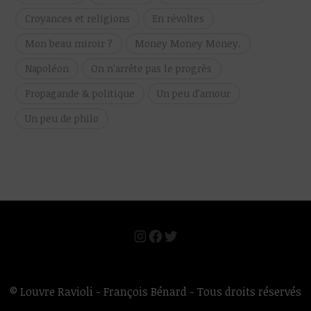
Croyances et religions
En révoltes
Mon beau miroir ?
Money Money Money.
Napoléon
On n'arrête pas le progrès
Propagande & politique
Un peu d'amour
Un peu de philo
Instagram
Facebook
Twitter
© Louvre Ravioli - François Bénard - Tous droits réservés