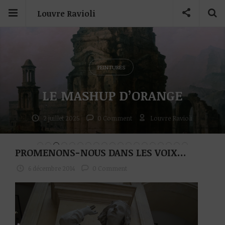
Louvre Ravioli
PEINTURES
LE MASHUP D’ORANGE
2 juillet 2025
0 Comment
Louvre Ravioli
PROMENONS-NOUS DANS LES VOIX…
6 décembre 2014
0 Comment