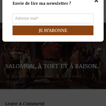
Envie de lire ma newsletter ?
NEXT READING
PEINTURES
SALOMON, À TORT ET À RAISON.
22 mai 2024
0 Comment
Louvre Ravioli
1 min
read
Leave A Comment