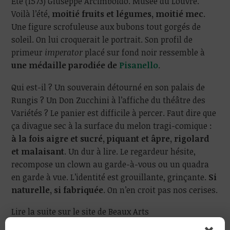
Été (1573) Giuseppe Arcimboldo. Musée du Louvre.
Voilà l’été,
moitié fruits et légumes, moitié mec
.
Une figure scrofuleuse aux bubons tout gorgés de
soleil. On lui croquerait le portrait. Son profil de
primeur
imperator
placé sur fond noir ressemble à
une médaille parodiée de
Pisanello
.
Qui est-il ? Un souverain détourné en son palais de
Rungis ? Un Don Zucchini à l’affiche du théâtre des
Variétés ? Le panier est difficile à percer. Faut dire que
ça divague sec à la surface du melon tragi-comique :
à la fois aigre et sucré, piquant et âpre, rigolard
et malaisant
. Un dur à lire. Le regardeur hésite,
recompose un clown au garde-à-vous ou un quadra
en garde à vue. L’identité est grouillante, grinçante.
Si
naturelle, si fabriquée
. On n’en croit pas nos cerises.
Lire la suite sur le site de Beaux Arts
Magazine,
lecture accessible à tous
.