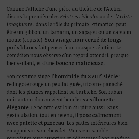
Comme l’affiche d’une pièce au théâtre de l’Atelier,
disons la première des
Peintres ridicules
ou de
L’Artiste
imaginaire
; dans le rôle du primate-Primatice, peut-
être un gibbon, un tamarin, un sapajou ou un capucin
moine (copiste).
Son visage noir cerné de longs
poils blancs
fait penser à un masque vénitien. Le
comédien nous observe d’un regard attendri, presque
bienveillant, et d’une
bouche malicieuse
.
e
Son costume singe
l’hominidé du XVIII
siècle
:
redingote rouge un peu fatiguée, tricorne panaché
dont les plumes rappellent sa barbiche. Son ruban
noir autour du cou vient boucler
sa silhouette
élégante
. Le peintre est loin du pitre aussi. Sans
gesticulation, tout en retenu, il
pose calmement
avec palette et pinceau
. Les pattes inférieures bien
en appui sur son chevalet. Monsieur semble
reproduire avec attention et délicatesse l’antique face