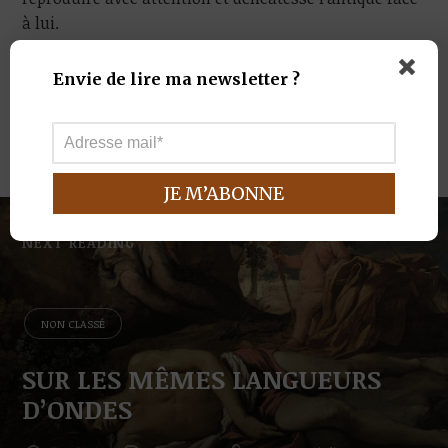
à lui.
Lire la suite sur le site de Beaux Arts
Envie de lire ma newsletter ?
Magazine,
lecture accessible à tous
.
NEXT READING
NON CLASSÉ
SUR LES MÊMES LANGUEURS
D’ONDES