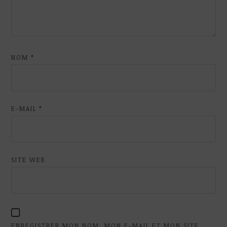
NOM
*
E-MAIL
*
SITE WEB
ENREGISTRER MON NOM, MON E-MAIL ET MON SITE