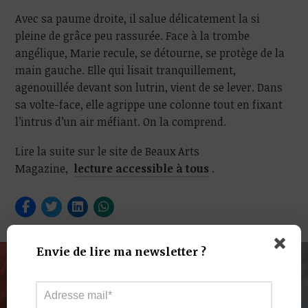
Avec sa paume droite, il salue délicatement la si
pleine de grâce peu rassurée. Face à la trombe
angélique, Marie recule, se détourne, se protège de la
main gauche. Elle qui lisait tranquillement,
agenouillée devant son lutrin, vient de se lever. Dans
sa volte-face, elle agrippe une colonne tout en fixant
l’intrus d’un air méfiant. On la comprend.
Lire la suite sur le site de Beaux Arts
Magazine,
lecture accessible à tous
.
Envie de lire ma newsletter ?
NEXT READING