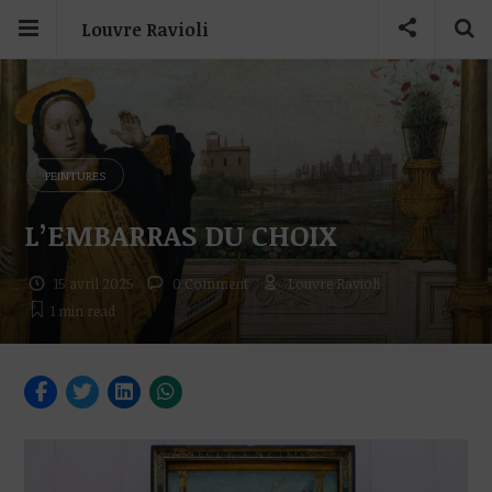
Louvre Ravioli
PEINTURES
L’EMBARRAS DU CHOIX
15 avril 2025
0 Comment
Louvre Ravioli
1 min
read