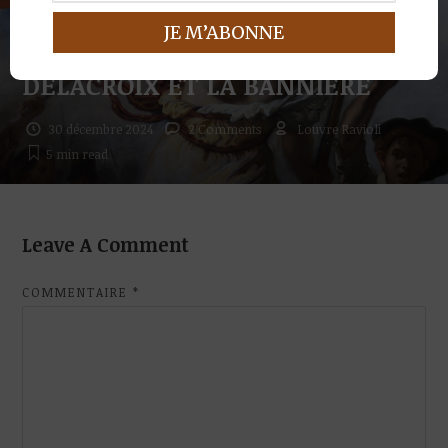
PEINTURES
DELACROIX ET LA BANNIÈRE
30 décembre 2024
2 Comments
Louvre Ravioli
5 min
read
Leave A Comment
COMMENTAIRE
*