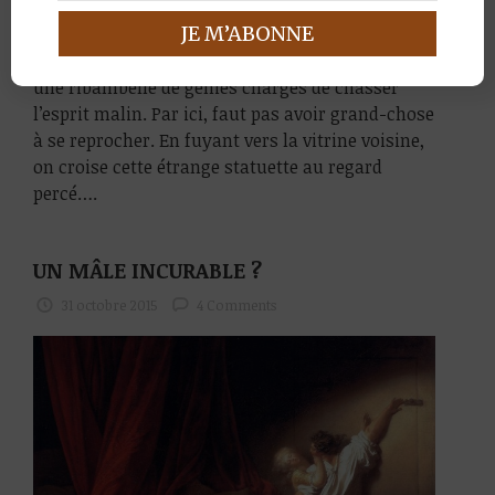
Au Louvre, les figurines de la galerie d’art copte
présentent les croyances égyptiennes du IIIe/IVe
siècle. Le visiteur se fera notamment toiser par
une ribambelle de génies chargés de chasser
l’esprit malin. Par ici, faut pas avoir grand-chose
à se reprocher. En fuyant vers la vitrine voisine,
on croise cette étrange statuette au regard
percé….
UN MÂLE INCURABLE ?
31 octobre 2015
4 Comments