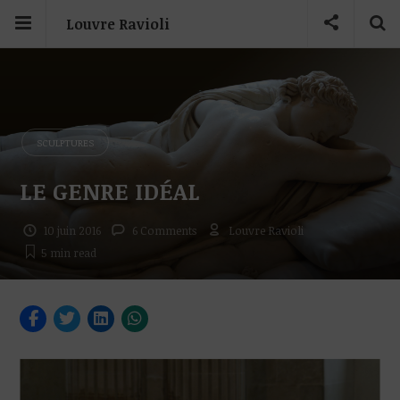
Louvre Ravioli
SCULPTURES
LE GENRE IDÉAL
10 juin 2016
6 Comments
Louvre Ravioli
5 min
read