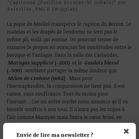
“Capitonné (Pavillon Ecouter-St Gobain)” par
Selective_PMCD (Wipplay)
La pique de Maillol transperce le capiton du Bernin. Le
matelas et les drapés de l’endormi ne font pas le
même pli, voilà qui ennuie. On pourrait tenter de
nuancer le propos en avançant les similitudes entre le
baroque et l’antique. Dans la salle des Cariatides,
Marsyas supplicié
(-200)
et le
Gaulois blessé
(-300)
semblent partager la même douleur que
Milon de Crotone
(1682)
. Mais pour
l’Hermaphrodite, la comparaison ne tient pas. Il est
calme, sans souffrance. Tout du moins pour
l’instant… Car un autre mythe nous annonce qu’il va
bientôt souffrir à son tour. Il n’aura pas les tripes à
l’air comme Marsyas mais finira le cœur brisé, en
deux.
Envie de lire ma newsletter ?