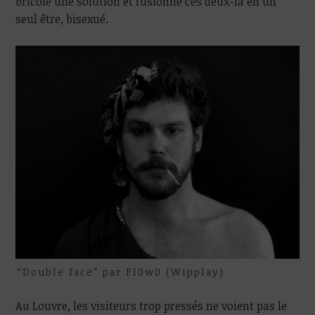
bricole une solution et fusionne ces deux-là en un
seul être, bisexué.
“Double face” par Fl0w0 (Wipplay)
Au Louvre, les visiteurs trop pressés ne voient pas le