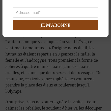
Retrouver sa moitié
Le mythe de l’hermaphrodite ne s’arrête pas à sa
création par ce soudeur de Zeus. Si le point de départ
ne manque pas de sel, on retrouve l’androgyne dans
une autre histoire, tout aussi pimentée. Elle nous est
racontée par Aristophane lors du
Banquet
de Platon.
L’auteur comique y explique d’où vient l’
Éros
, ce
sentiment amoureux… À l’origine nous dit-il, les
humains étaient répartis en 3 genres : le mâle, la
femelle et l’androgyne. Tous prenaient la forme de
sphères à quatre mains, quatre jambes, quatre
oreilles, etc. ainsi que deux sexes et deux visages. Un
beau jour, ces trois genres sphériques voulurent
prendre la place des dieux et roulèrent jusqu’à
l’Olympe.
Ô surprise, Zeus ne goutera guère la visite… Pour
calmer les rebelles, le soudeur d’hier va les découper