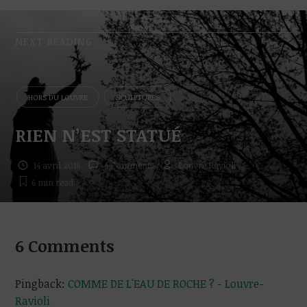
NEXT READING
HORS DU LOUVRE
SCULPTURES
RIEN N’EST STATUÉ
14 avril 2016
4 Comments
Louvre Ravioli
6 min
read
6 Comments
Pingback:
COMME DE L'EAU DE ROCHE ? - Louvre-
Ravioli