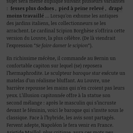
sujet sera même dupliqué suivant plusieurs variantes
:
fesses plus dodues
,
pied à peine relevé
,
drapé
moins travaillé
… Lorsqu’on exhume les antiques
des jardins italiens, les collectionneurs se les
arrachent. Le cardinal Scipion Borghèse s’offrira cette
version du Louvre, la plus célèbre. (De là viendrait
l’expression “
Se faire damer le scipion
“).
En richissime mécène, il commande au Bernin un
confortable capiton sur lequel (se) reposera
l’hermaphrodite. Le sculpteur
baroque star
exécute un
matelas d’un réalisme bluffant. Au Louvre, une
barrière repousse les mains qui n’en croient pas leurs
yeux. L’illusion capitonnée offre à la statue son
second mélange : après le masculin qui s’incruste
devant le féminin, voici le baroque qui s’invite sous le
classique. Face à l’hybride, les avis sont partagés.
Fervent adepte, Napoléon le fera venir en France.
Aristide Maillol, plus critique, aura ces mots peu