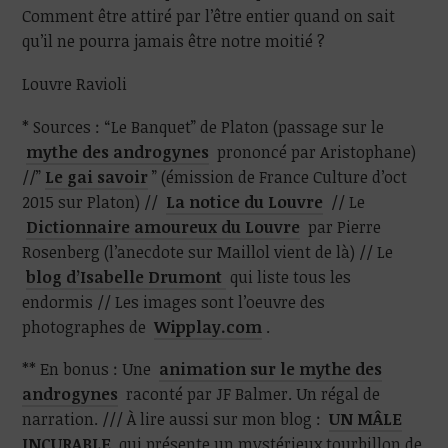
Comment être attiré par l’être entier quand on sait
qu’il ne pourra jamais être notre moitié ?
Louvre Ravioli
* Sources : “Le Banquet” de Platon (passage sur le
mythe des androgynes
prononcé par Aristophane)
//”
Le gai savoir
” (émission de France Culture d’oct
2015 sur Platon) //
La notice du Louvre
// Le
Dictionnaire amoureux du Louvre
par Pierre
Rosenberg (l’anecdote sur Maillol vient de là) // Le
blog d’Isabelle Drumont
qui liste tous les
endormis // Les images sont l’oeuvre des
photographes de
Wipplay.com
.
** En bonus : Une
animation sur le mythe des
androgynes
raconté par JF Balmer. Un régal de
narration. /// À lire aussi sur mon blog :
UN MÂLE
INCURABLE
qui présente un mystérieux tourbillon de