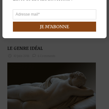
hollandaises. Certaines toiles nous font
découvrir les intérieurs coquets du XVIIe siècle.
Ces visites indiscrètes nous révèlent la vie des
chaumières : dans la cuisine, Monsieur se fait
arracher les dents ; dans leur chambre, les
enfants suivent une laborieuse leçon de…
LE GENRE IDÉAL
10 juin 2016
6 Comments