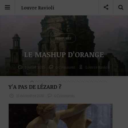
Louvre Ravioli
PEINTURES
LE MASHUP D’ORANGE
2 juillet 2025
0 Comment
Louvre Ravioli
Y’A PAS DE LÉZARD ?
21 décembre 2016
6 Comments