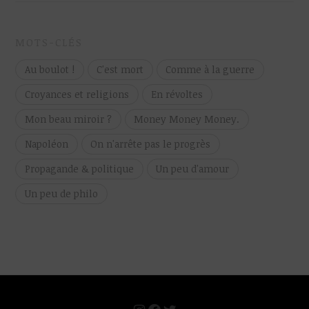
MOTS-CLÉS
Au boulot !
C'est mort
Comme à la guerre
Croyances et religions
En révoltes
Mon beau miroir ?
Money Money Money.
Napoléon
On n'arrête pas le progrès
Propagande & politique
Un peu d'amour
Un peu de philo