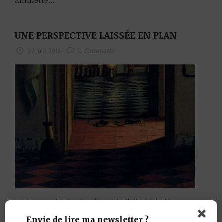
amulette…
UNE PERSPECTIVE LAISSÉE EN PLAN
22 juin 2016
11 Comments
Au Louvre, le dernier étage de l’aile Richelieu
distribue les peintures flamandes et
Envie de lire ma newsletter ?