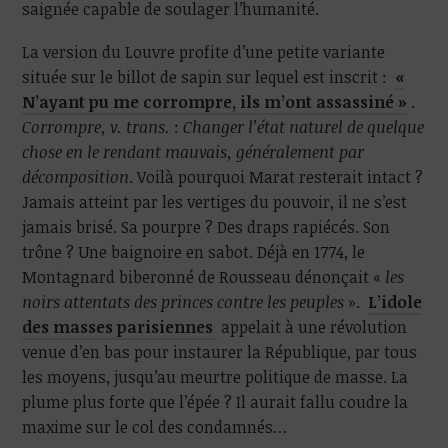
saignée capable de soulager l’humanité.
La version du Louvre profite d’une petite variante
située sur le billot de sapin sur lequel est inscrit :
«
N’ayant pu me corrompre, ils m’ont assassiné »
.
Corrompre, v. trans.
:
Changer l’état naturel de quelque
chose en le rendant mauvais, généralement par
décomposition
. Voilà pourquoi Marat resterait intact ?
Jamais atteint par les vertiges du pouvoir, il ne s’est
jamais brisé. Sa pourpre ? Des draps rapiécés. Son
trône ? Une baignoire en sabot. Déjà en 1774, le
Montagnard biberonné de Rousseau dénonçait «
les
noirs attentats des princes contre les peuples
».
L’idole
des masses parisiennes
appelait à une révolution
venue d’en bas pour instaurer la République, par tous
les moyens, jusqu’au meurtre politique de masse. La
plume plus forte que l’épée ? Il aurait fallu coudre la
maxime sur le col des condamnés…