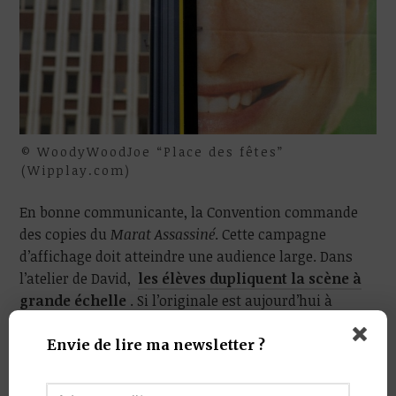
© WoodyWoodJoe “Place des fêtes”
(Wipplay.com)
En bonne communicante, la Convention commande
des copies du
Marat Assassiné
. Cette campagne
d’affichage doit atteindre une audience large. Dans
l’atelier de David,
les élèves dupliquent la scène à
grande échelle
. Si l’originale est aujourd’hui à
Bruxelles, la toile du Louvre serait de Gioacchino
Serangeli. Partout, la stratégie déployée reste la même
Envie de lire ma newsletter ?
: «
Saisir avec avidité tous les moyens d’éclairer ses
concitoyens et de présenter sans cesse à leurs yeux ses