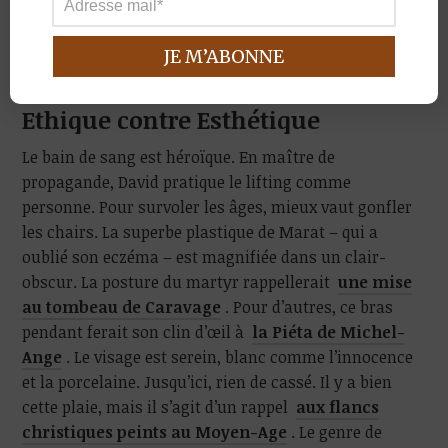
traits sublimes d’héroïsme et de vertus
». Avec une
orientation pareille, David s’autorise tous les
arrangements avec la vérité.
Ethique contre Esthétique
Le bain de sang est héroïque. En maître de
propagande, David pratique le lifting comme
personne. Pour survoler les âges, mieux vaut gonfler
les chairs. La superbe plastique de Marat – qui a
oublié son eczéma – est magnifiée dans un clair-
obscur. La posture du martyr rappellerait
une mise
au tombeau de Caravage
. Pour d’autres, ce bras
pendant ferait son clin d’œil à
la Piéta de Michel-
Ange
. Le visage est serein, blanc comme l’innocence
et la porcelaine. Jusqu’ici, rien de cassé. Il y a bien
cette plaie, mais il s’agit d’un rappel
aux flancs
christiques peints au Moyen-Age
. Le genre de