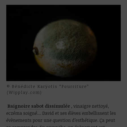
© Bénédicte Karyotis “Pourriture”
(Wipplay.com)
Baignoire sabot dissimulée
, vinaigre nettoyé,
eczéma soigné… David et ses élèves embellissent les
évènements pour une question d’esthétique. Ça peut