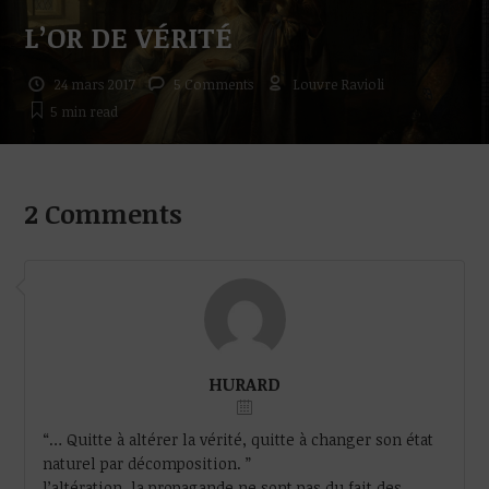
L’OR DE VÉRITÉ
24 mars 2017
5 Comments
Louvre Ravioli
5 min
read
2 Comments
HURARD
“… Quitte à altérer la vérité, quitte à changer son état
naturel par décomposition. ”
l’altération, la propagande ne sont pas du fait des